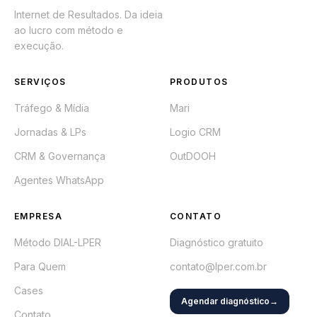
Internet de Resultados. Da ideia
ao lucro com método e
execução.
SERVIÇOS
PRODUTOS
Tráfego & Mídia
Mari
Jornadas & LPs
Logio CRM
CRM & Governança
OutDOOH
Agentes WhatsApp
EMPRESA
CONTATO
Método DIAL-LPER
Diagnóstico gratuito
Para Quem
contato@lper.com.br
Cases
Agendar diagnóstico
→
Contato