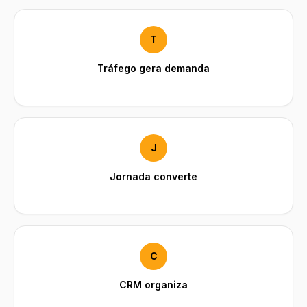
T
Tráfego gera demanda
Mídia qualificada para o funil
J
Jornada converte
LP e narrativa geram confiança
C
CRM organiza
Handoff com contexto completo